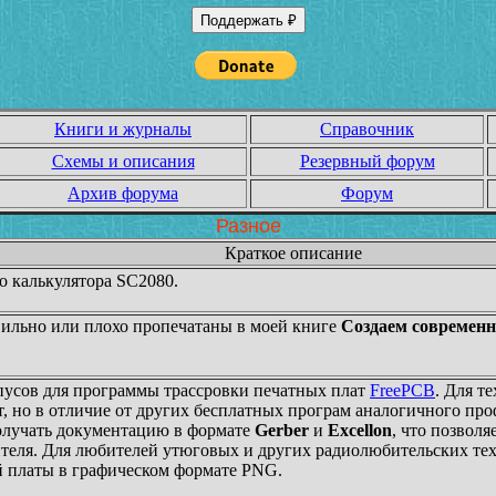
Поддержать ₽
Книги и журналы
Справочник
Схемы и описания
Резервный форум
Архив форума
Форум
Разное
Краткое описание
о калькулятора SC2080.
вильно или плохо пропечатаны в моей книге
Создаем современ
пусов для программы трассровки печатных плат
FreePCB
. Для т
, но в отличие от других бесплатных програм аналогичного пр
получать документацию в формате
Gerber
и
Excellon
, что позволя
теля. Для любителей утюговых и других радиолюбительских те
й платы в графическом формате PNG.