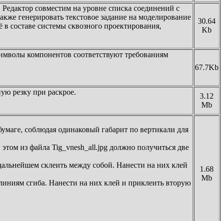
. Редактор совместим на уровне списка соединений с
акже генерировать текстовое задание на моделирование
30.64
 в составе системы сквозного проектирования,
Kb
Символы компонентов соответствуют требованиям
67.7Kb
ую резку при раскрое.
3.12
Mb
й бумаге, соблюдая одинаковый габарит по вертикали для
этом из файла Tig_vnesh_all.jpg должно получиться две
в дальнейшем склеить между собой. Нанести на них клей
1.68
Mb
по линиям сгиба. Нанести на них клей и приклеить вторую