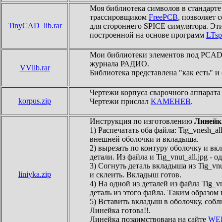
Моя библиотека символов в стандарт
трассировщиком
FreePCB
, позволяет
TinyCAD_lib.rar
для стороннего SPICE симулятора. Эт
построенной на основе программ
LTsp
Мои библиотеки элементов под PCAD8
журнала РАДИО.
VVlib.rar
Библиотека представлена "как есть" и
Чертежи корпуса сварочного аппарата 
korpus.zip
Чертежи прислал
KAMEHEB
.
Инструкция по изготовлению
Линейки
1) Распечатать оба файла: Tig_vnesh_a
внешней оболочки и вкладыша.
2) вырезать по контуру оболочку и вк
детали. Из файла и Tig_vnut_all.jpg - 
3) Согнуть деталь вкладыша из Tig_vn
liniyka.zip
и склеить. Вкладыш готов.
4) На одной из деталей из файла Tig_v
деталь из этого файла. Таким образо
5) Вставить вкладыш в оболочку, собл
Линейка готова!!.
Линейка позаимствована на сайте
WE