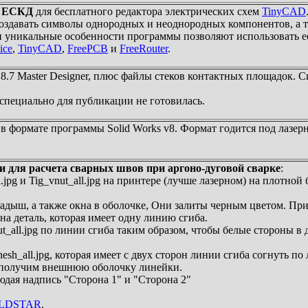
е
ЕСКД
для бесплатного редактора электрических схем
TinyCAD
 создавать символы однородных и неоднородных компонентов, а т
и уникальные особенности программы позволяют использовать её
ice
,
TinyCAD
,
FreePCB
и
FreeRouter
.
.7 Master Designer, плюс файлы стеков контактных площадок. 
 специально для публикации не готовилась.
в формате программы Solid Works v8. Формат годится под лазерн
 для расчета сварных швов при аргоно-дуговой сварке
:
ll.jpg и Tig_vnut_all.jpg на принтере (лучше лазерном) на плотно
ладыш, а также окна в оболочке, Они залиты черным цветом. При 
одна деталь, которая имеет одну линию сгиба.
ut_all.jpg по линии сгиба таким образом, чтобы белые стороны 
nesh_all.jpg, которая имеет с двух сторон линии сгиба согнуть 
м получим внешнюю оболочку линейки.
юдая надпись "Сторона 1" и "Сторона 2"
LDSTAR
.