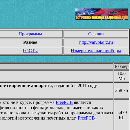
Программы
Ссылки
Разное
http://valvol.qrz.ru
ГОСТы
Измерительные приборы
Размер
10.6
Mb
ные сварочные аппараты
, изданной в 2011 году
258 kb
ех кто не в курсе, программа
FreePCB
является
офиля полностью функциональна, не имеет ни каких
5.479
ет использовать результаты работы программы для заказа
Kb
хнологий изготовления печатных плат,
FreePCB