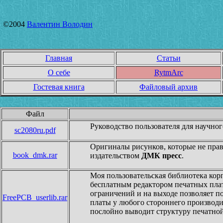
©2004
Валентин Володин
Главная
Статьи
О себе
RytmArc
Гостевая книга
Файловый архив
Файл
Руководство пользователя для научног
sc2080ru.pdf
Оригиналы рисунков, которые не пра
book_dmk.rar
издательством
ДМК пресс
.
Моя пользовательская библиотека кор
бесплатным редактором печатных плат
ограничений и на выходе позволяет 
FreePCB_userlib.rar
платы у любого стороннего производи
послойно выводит структуру печатно