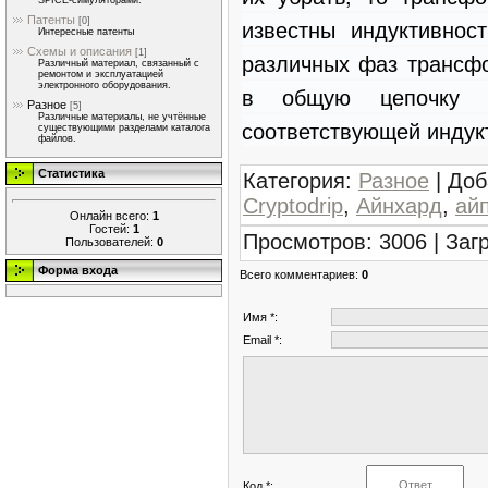
SPICE-симуляторами.
Патенты
известны индуктивнос
[0]
Интересные патенты
Схемы и описания
[1]
различных фаз трансфо
Различный материал, связанный с
ремонтом и эксплуатацией
электронного оборудования.
в общую цепочку L4
Разное
[5]
Различные материалы, не учтённые
соответствующей индук
существующими разделами каталога
файлов.
Статистика
Категория
:
Разное
|
Доб
Cryptodrip
,
Айнхард
,
ай
Онлайн всего:
1
Гостей:
1
Просмотров
:
3006
|
Заг
Пользователей:
0
Форма входа
Всего комментариев
:
0
Имя *:
Email *:
Код *: