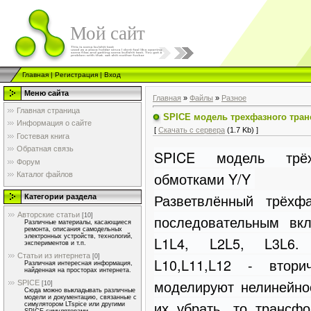
Мой сайт
Главная
|
Регистрация
|
Вход
Меню сайта
Главная
»
Файлы
»
Разное
Главная страница
SPICE модель трехфазного тра
Информация о сайте
[
Скачать с сервера
(1.7 Kb) ]
Гостевая книга
Обратная связь
SPICE модель трёх
Форум
обмотками Y/Y
Каталог файлов
Разветвлённый трёхф
Категории раздела
Авторские статьи
[10]
последовательным вкл
Различные материалы, касающиеся
ремонта, описания самодельных
электронных устройств, технологий,
L1L4, L2L5, L3L6. 
экспериментов и т.п.
Статьи из интернета
[0]
L10,L11,L12 - втори
Различная интересная информация,
найденная на просторах интернета.
моделируют нелинейнос
SPICE
[10]
Сюда можно выкладывать различные
модели и документацию, связанные с
их убрать, то трансф
симулятором LTspice или другими