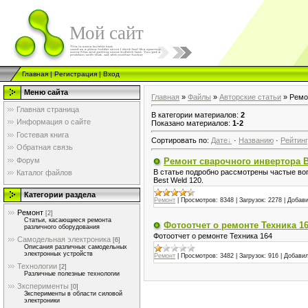
Мой сайт
Главная
|
Регистрация
|
Вход
Меню сайта
Главная
»
Файлы
»
Авторские статьи
» Ремо
Главная страница
В категории материалов
:
2
Информация о сайте
Показано материалов
:
1-2
Гостевая книга
Сортировать по
:
Дате
·
Названию
·
Рейтин
Обратная связь
Форум
Ремонт сварочного инвертора B
В статье подробно рассмотрены частые во
Каталог файлов
Best Weld 120.
Категории раздела
Ремонт
|
Просмотров:
8348
|
Загрузок:
2278
|
Добави
Ремонт
[2]
Статьи, касающиеся ремонта
Фотоотчет о ремонте Техника 1
различного оборудования
Фотоотчет о ремонте Техника 164
Самодельная электроника
[6]
Описания различных самодельных
электронных устройств
Ремонт
|
Просмотров:
3482
|
Загрузок:
916
|
Добавил
Технологии
[2]
Различные полезные технологии
Зксперименты
[0]
Зксперименты в области силовой
электроники