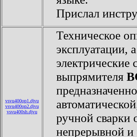
Прислал инст
Техническое оп
эксплуатации, 
электрические 
выпрямителя
В
предназначенно
автоматической
vsvu400op1.djvu
vsvu400op2.djvu
vsvu400sh.djvu
ручной сварки 
непрерывной и