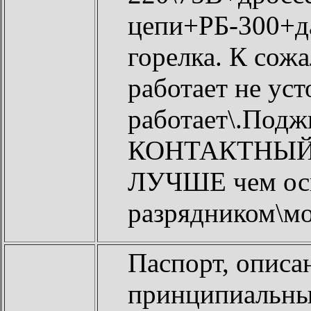
цепи+РБ-300+да
горелка. К сож
работает не ус
работает\.Подж
КОНТАКТНЫЙ.И
ЛУЧШЕ чем осц
разрядником\мо
Паспорт, описан
принципиальны