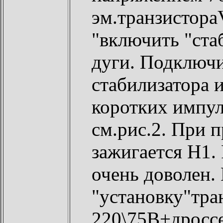
эм.транзистор
"включить "ста
дуги. Подключи
стабилизатора 
коротких импул
см.рис.2. При 
зажигается Н1.
очень доволен.
"установку"тр
220\75В+дроссе