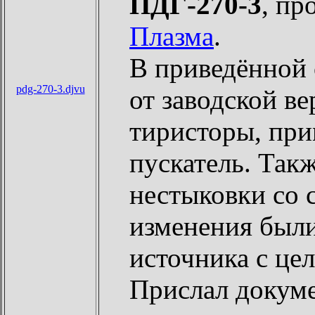
ПДГ-270-3
, пр
Плазма
.
В приведённой 
pdg-270-3.djvu
от заводской ве
тиристоры, пр
пускатель. Так
нестыковки со 
изменения были
источника с це
Прислал докум