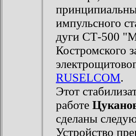
принципиальны
импульсного ст
дуги СТ-500 "
Костромского з
электрощитовог
RUSELCOM
.
Этот стабилиза
работе
Цукано
сделаны следу
Устройство пр