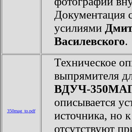
фотографий вну
Документация 
усилиями
Дмит
Василевского
.
Техническое оп
выпрямителя дл
ВДУЧ-350МА
описывается ус
350mag_to.pdf
источника, но 
отсутствуют п