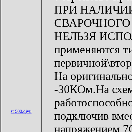
ПРИ НАЛИЧИИ
СВАРОЧНОГО Т
НЕЛЬЗЯ ИСПО
применяются т
первичной\втор
На оригинально
-30КОм.На схе
работоспособно
st-500.djvu
подключив вмес
напряжением 70