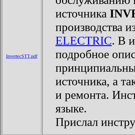
источника
INV
производства 
ELECTRIC
. В 
подробное опис
InvertecSTT.pdf
принципиальны
источника, а т
и ремонта. Инс
языке.
Прислал инст