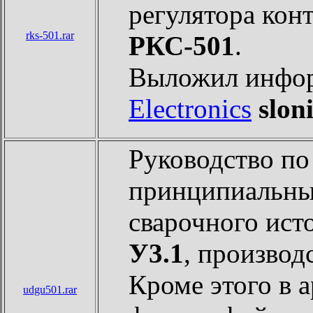
регулятора кон
rks-501.rar
РКС-501
.
Выложил инфо
Electronics
slon
Руководство по
принципиальны
сварочного ист
У3.1
, производ
Кроме этого в 
udgu501.rar