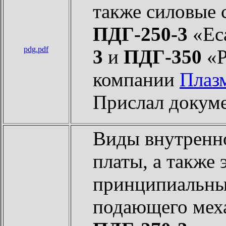
также силовые 
ПДГ-250-3
«Ес
pdg.pdf
3
и
ПДГ-350
«P
компании
Плаз
Прислал докум
Виды внутренно
платы, а также 
принципиальны
подающего мех