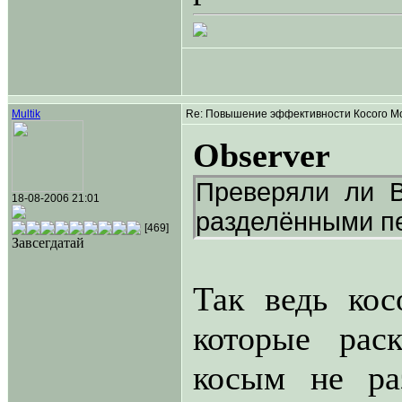
Multik
Re: Повышение эффективности Косого Мо
Observer
Преверяли ли В
18-08-2006 21:01
разделёнными пе
[469]
Завсегдатай
Так ведь кос
которые рас
косым не ра