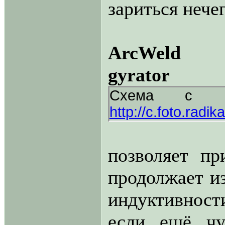
зариться нечег
ArcWeld
gyrator
Схема с мо
http://c.foto.radi
позволяет п
продолжает из
индуктивности
если ещё чу