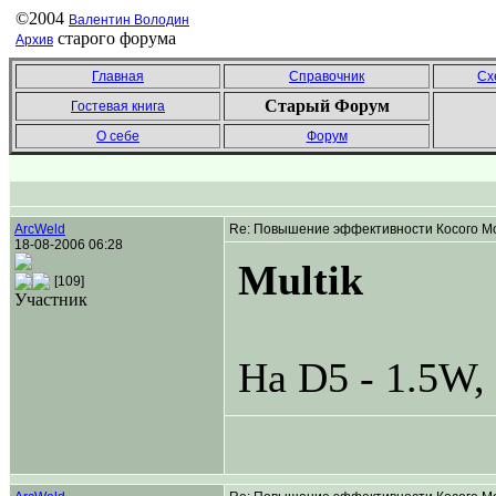
©2004
Валентин Володин
старого форума
Архив
Главная
Справочник
Сх
Старый Форум
Гостевая книга
О себе
Форум
ArcWeld
Re: Повышение эффективности Косого Мо
18-08-2006 06:28
Multik
[109]
Участник
На D5 - 1.5W,