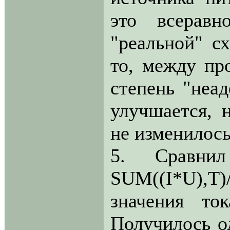
это всеравн
"реальной" сх
то, между пр
степень "неад
улучшается
не изменилос
5. Сравни
SUM((I*U),T
значения то
Получилось о