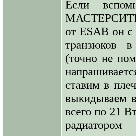
Если вспом
МАСТЕРСИТИ о
от ESAB он с
транзюков в
(точно не пом
напрашивается
ставим в пле
выкидываем в
всего по 21 В
радиаторо