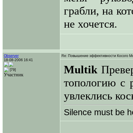
грабли, на ко
не хочется.
Observer
Re: Повышение эффективности Косого Мо
18-08-2006 16:41
Multik
Превер
[79]
Участник
топологию с 
увлеклись кос
Silence must be h