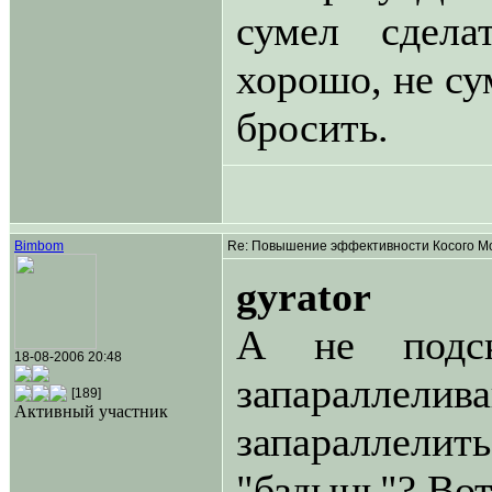
сумел сдела
хорошо, не су
бросить.
Bimbom
Re: Повышение эффективности Косого Мо
gyrator
А не подск
18-08-2006 20:48
запараллел
[189]
Активный участник
запараллелит
"бздынь"? Во