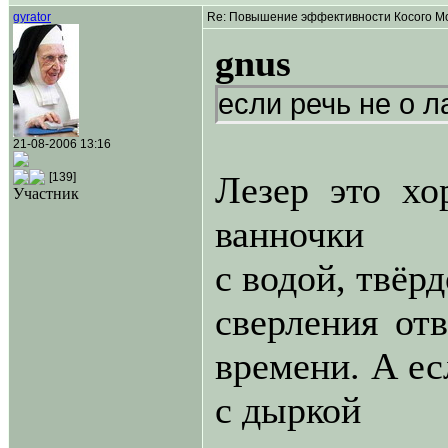
gyrator
Re: Повышение эффективности Косого Мо
gnus
если речь не о л
21-08-2006 13:16
Лезер это хо
[139]
Участник
ванночки
с водой, твёр
сверления от
времени. А ес
с дыркой