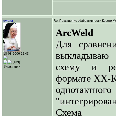
gyrator
Re: Повышение эффективности Косого Мо
ArcWeld
Для сравнен
выкладываю
18-08-2006 22:43
[139]
схему и ре
Участник
формате ХХ-К
однотактно
"интегрирова
Схем