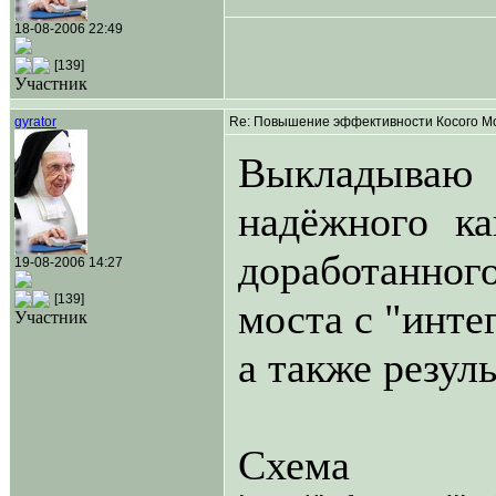
18-08-2006 22:49
[139]
Участник
gyrator
Re: Повышение эффективности Косого Мо
Выкладываю с
надёжного ка
доработанног
19-08-2006 14:27
[139]
моста с "инт
Участник
а также резул
Схема 