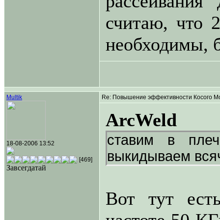
рассеивания 
считаю, что 
необходимы, б
Multik
Re: Повышение эффективности Косого Мо
ArcWeld
ставим в пле
18-08-2006 13:52
выкидываем вся
[469]
Завсегдатай
Вот тут ест