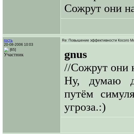
Сожрут они на
гость
Re: Повышение эффективности Косого Мо
20-08-2006 10:03
[65]
gnus
Участник
//Сожрут они н
Ну, думаю д
путём симул
угроза.:)