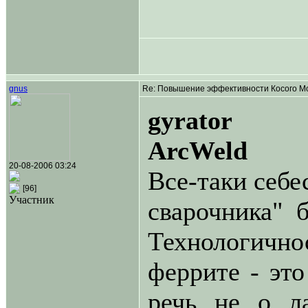
gnus
Re: Повышение эффективности Косого Мо
gyrator
ArcWeld
20-08-2006 03:24
Все-таки себе
[96]
Участник
сварочника" 
Технологичн
феррите - это
речь не о л