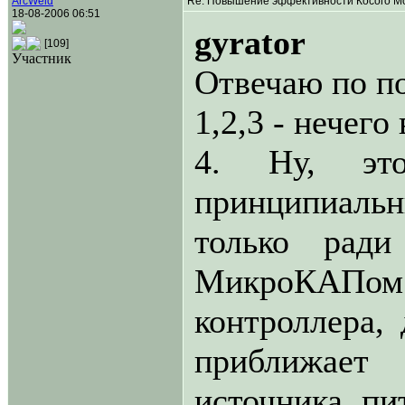
ArcWeld
Re: Повышение эффективности Косого Мо
18-08-2006 06:51
gyrator
[109]
Участник
Отвечаю по п
1,2,3 - нечего
4. Ну, это
принципиальн
только ради
МикроКАП
контроллера,
приближает
источника пит