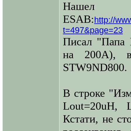
Нашел
ESAB:
http://ww
t=497&page=23
Писал "Папа
на 200А), 
STW9ND800.
В строке "Изм
Lout=20uH, 
Кстати, не ст