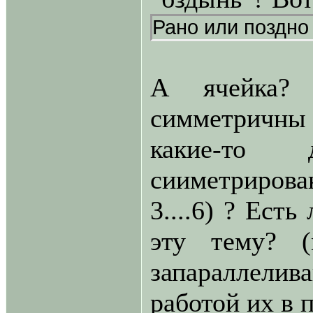
Рано или поздно
А ячейка? 
симметричн
какие-то д
сииметрирова
3....6) ? Ест
эту тему? 
запараллелив
работой их в 