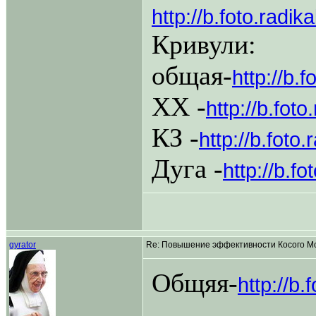
http://b.foto.rad
Кривули:
общая-
http://b.
ХХ -
http://b.fot
КЗ -
http://b.foto
Дуга -
http://b.f
gyrator
Re: Повышение эффективности Косого Мо
Общяя-
http://b