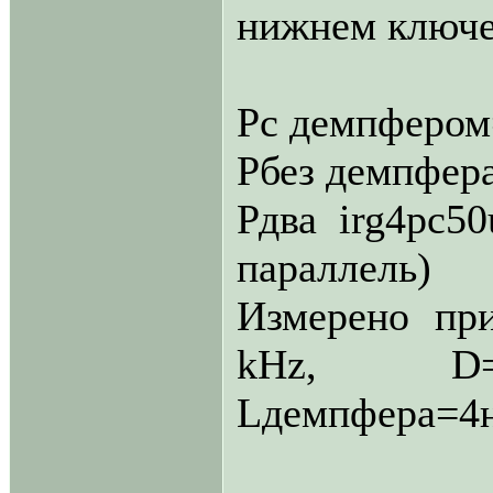
нижнем ключе
Рс демпфером
Рбез демпфера
Рдва irg4pc50
параллель)
Измерено при
kHz, D=0
Lдемпфера=4нГ