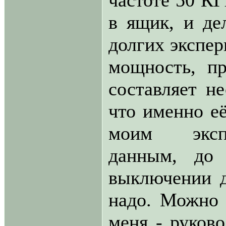
частоте 50 КГ
в ящик, и де
долгих экспер
мощность, п
составляет не
что именно её
моим экспе
данным, до
выключении д
надо. Можно 
меня - руково